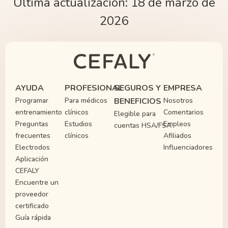
Última actualización: 18 de marzo de
2026
AYUDA
PROFESIONAL
SEGUROS Y
EMPRESA
Programar
Para médicos
BENEFICIOS
Nosotros
entrenamiento
clínicos
Comentarios
Elegible para
Preguntas
Estudios
Empleos
cuentas HSA/FSA
frecuentes
clínicos
Afiliados
Electrodos
Influenciadores
Aplicación
CEFALY
Encuentre un
proveedor
certificado
Guía rápida