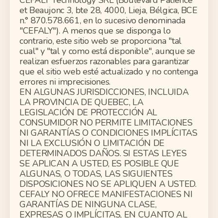
CEFALY Technology SRL (Boulevard Patience
et
Beaujonc
3,
bte
28, 4000, Lieja, Bélgica, BCE
n.° 870.578.661, en lo sucesivo denominada
"CEFALY"). A menos que se disponga lo
contrario, este sitio web se proporciona "tal
cual" y "tal y como está disponible
",
aunque se
realizan esfuerzos razonables para garantizar
que el sitio web esté actualizado y
no
contenga
errores ni imprecisiones.
EN ALGUNAS JURISDICCIONES, INCLUIDA
LA PROVINCIA DE QUEBEC, LA
LEGISLACIÓN DE PROTECCIÓN AL
CONSUMIDOR NO PERMITE LIMITACIONES
NI GARANTÍAS O CONDICIONES IMPLÍCITAS
NI LA EXCLUSIÓN O LIMITACIÓN DE
DETERMINADOS DAÑOS. SI ESTAS LEYES
SE APLICAN A USTED, ES POSIBLE QUE
ALGUNAS, O TODAS, LAS SIGUIENTES
DISPOSICIONES NO SE APLIQUEN A USTED.
CEFALY NO OFRECE MANIFESTACIONES NI
GARANTÍAS DE NINGUNA CLASE,
EXPRESAS O IMPLÍCITAS, EN CUANTO AL