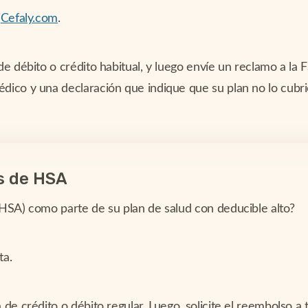
n
Cefaly.com
.
e débito o crédito habitual, y luego envíe un reclamo a la 
ico y una declaración que indique que su plan no lo cubri
s de HSA
HSA) como parte de su plan de salud con deducible alto?
ta.
e crédito o débito regular. Luego, solicite el reembolso a