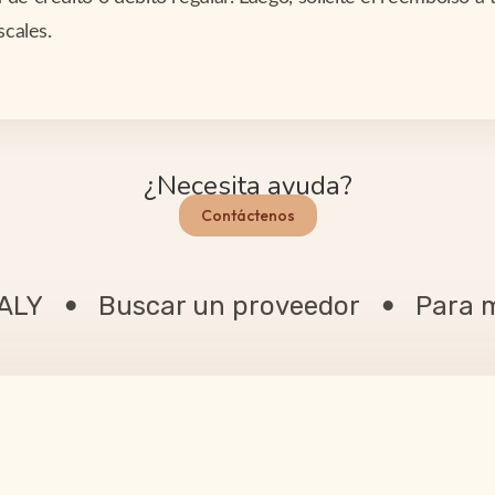
scales.
¿Necesita ayuda?
Contáctenos
FALY
Buscar un proveedor
Para m