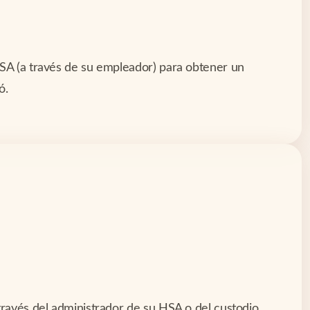
FSA (a través de su empleador) para obtener un
ó.
 través del administrador de su HSA o del custodio