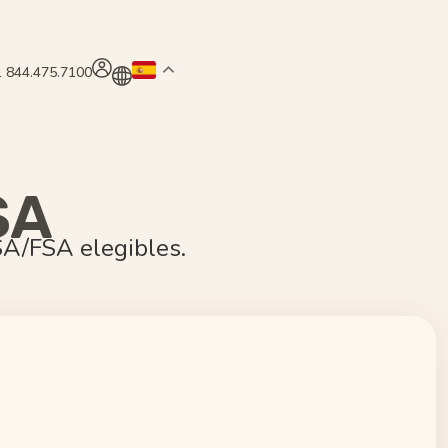
 844.475.7100
SA
SA/FSA elegibles.